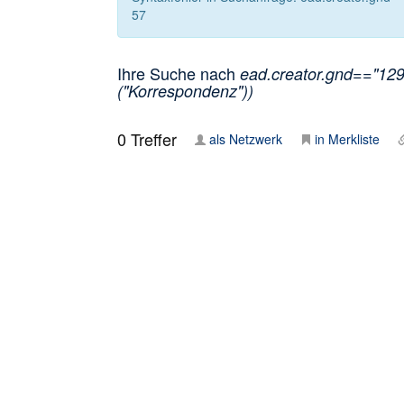
57
Ihre Suche nach
ead.creator.gnd=="129
("Korrespondenz"))
0
Treffer
als Netzwerk
in Merkliste