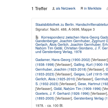
1
Treffer
als Netzwerk
in Merkliste
Staatsbibliothek zu Berlin. Handschriftenabteilu
Signatur: Nachl. 488, A 0698, Mappe 3
Korrespondenz zwischen Hans-Georg Gadame
Gandenberger, Joachim Gernhuber, Zygmunt Geb
Gerlach, Alois Gerlich, Joachim Gernhuber, Erh
Naḥûm Tim Gidāl, Christian Giordano, J. F. Ge
und Gerstenberg Verlag, 1978
Gadamer, Hans-Georg (1900-2002)
[Verfasser
(1938-1998)
[Verfasser],
Galling, Kurt (1900-19
Gernhuber, Joachim (1923-2018)
[Verfasser],
G
(1933-2023)
[Verfasser],
Geiges, Leif (1915-19
Gerlich, Alois (1925-2010)
[Verfasser],
Gernhub
S. (1932-2023)
[Verfasser],
Gese, Hartmut (19
[Verfasser],
Gidāl, Naḥûm Tim (1909-1996)
[Ver
Goeters, J. F. Gerhard (1926-1996)
[Verfasser]
(1893-2005)
[Verfasser],
Gerstenberg Verlag (1
1978. - ca. 100 Bl.