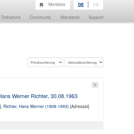
Merkliste
DE
EN
Teilnahme
Community
Standards
Support
1
Hans Werner Richter, 30.08.1963
],
Richter, Hans Werner (1908-1993)
[Adressat]