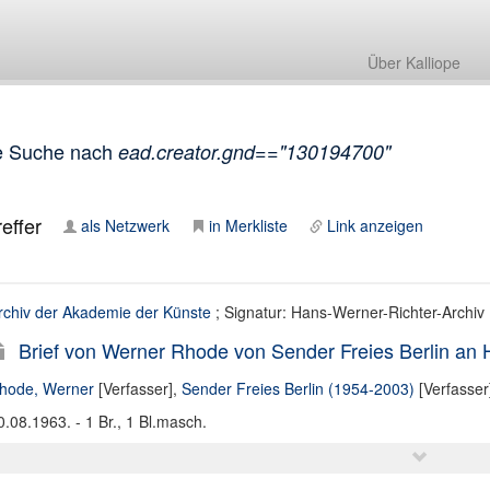
Über Kalliope
e Suche nach
ead.creator.gnd=="130194700"
effer
als Netzwerk
in Merkliste
Link anzeigen
rchiv der Akademie der Künste
; Signatur: Hans-Werner-Richter-Archiv
Brief von Werner Rhode von Sender Freies Berlin an 
hode, Werner
[Verfasser],
Sender Freies Berlin (1954-2003)
[Verfasser
0.08.1963. - 1 Br., 1 Bl.masch.