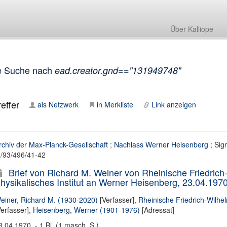
Über Kalliope
e Suche nach
ead.creator.gnd=="131949748"
effer
als Netzwerk
in Merkliste
Link anzeigen
rchiv der Max-Planck-Gesellschaft
;
Nachlass Werner Heisenberg
; Sig
II/93/496/41-42
Brief von Richard M. Weiner von Rheinische Friedrich
hysikalisches Institut an Werner Heisenberg, 23.04.197
einer, Richard M. (1930-2020)
[Verfasser],
Rheinische Friedrich-Wilhel
Verfasser],
Heisenberg, Werner (1901-1976)
[Adressat]
3.04.1970. - 1 Bl. (1 masch. S.)