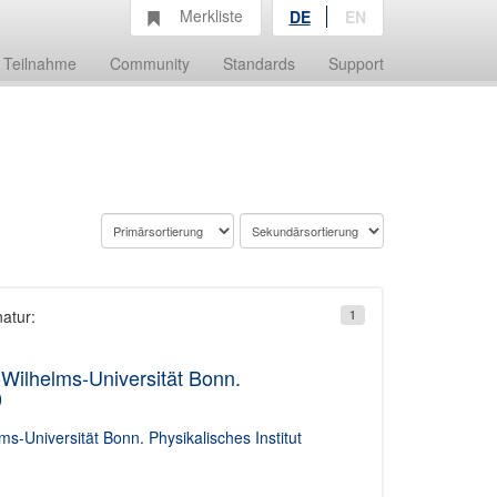
Merkliste
DE
EN
Teilnahme
Community
Standards
Support
natur:
1
-Wilhelms-Universität Bonn.
0
ms-Universität Bonn. Physikalisches Institut