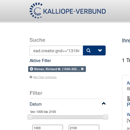
Suche
Ihr
1
Tr
Aktive Filter
Weiner, Richard M. (1930-202…
Alle Filter entfernen
A
I
Filter
P
Datum
W
[
2