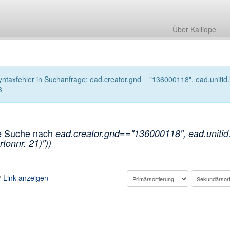
Über Kalliope
yntaxfehler in Suchanfrage: ead.creator.gnd=="136000118", ead.unitid.in
8
e Suche nach
ead.creator.gnd=="136000118", ead.unitid.
rtonnr. 21)"))
Link anzeigen