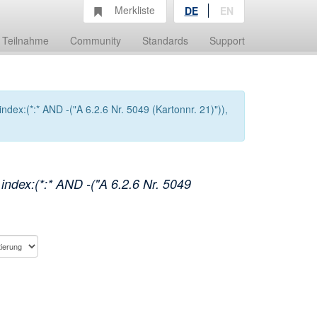
Merkliste
DE
EN
Teilnahme
Community
Standards
Support
dex:(*:* AND -("A 6.2.6 Nr. 5049 (Kartonnr. 21)")),
index:(*:* AND -("A 6.2.6 Nr. 5049