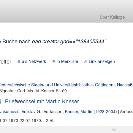
Über Kalliope
e Suche nach
ead.creator.gnd=="138405344"
effer
als Netzwerk
in Merkliste
Link anzeigen
iedersächsische Staats- und Universitätsbibliothek Göttingen
;
Nachlaß
 Signatur: Cod. Ms. M. Kneser B 100
Briefwechsel mit Martin Kneser
vakumović, Vojislav G.
[Verfasser],
Kneser, Martin (1928-2004)
[Verfass
1.07.1970-22.07.1970. - 2 Bl.