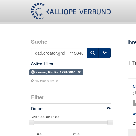
Suche
Ihr
1
Tr
Aktive Filter
Kneser, Martin (1928-2004)
Alle Filter entfernen
N
;
Filter
Datum
A
2