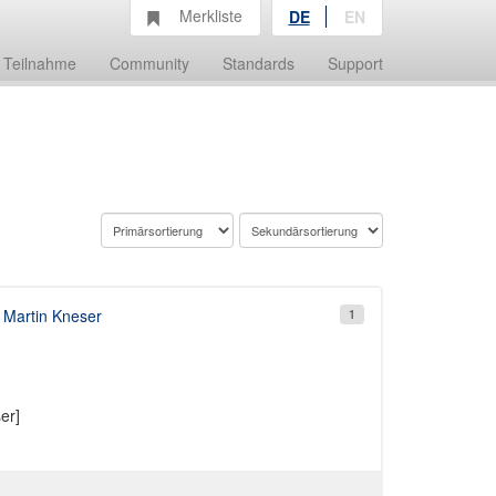
Merkliste
DE
EN
Teilnahme
Community
Standards
Support
 Martin Kneser
1
er]