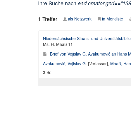
Ihre Suche nach
ead.creator.gnd=="13
1
Treffer
als Netzwerk
in Merkliste
Niedersächsische Staats- und Universitätsbibli
Ms. H. Maaß 11
Brief von Vojislav G. Avakumović an Hans 
Avakumović, Vojislav G.
[Verfasser],
Maaß, Han
3 Br.