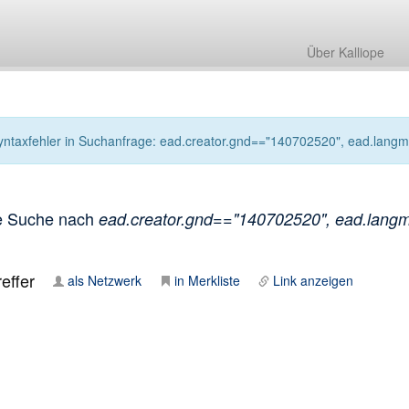
Über Kalliope
yntaxfehler in Suchanfrage: ead.creator.gnd=="140702520", ead.langmate
e Suche nach
ead.creator.gnd=="140702520", ead.langmate
effer
als Netzwerk
in Merkliste
Link anzeigen