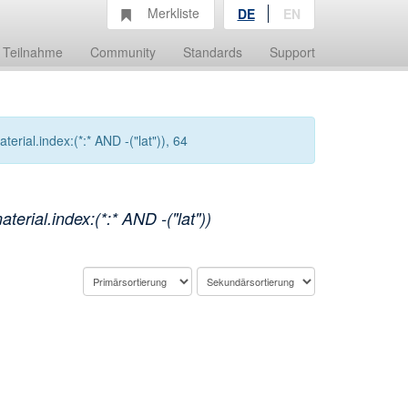
Merkliste
DE
EN
Teilnahme
Community
Standards
Support
rial.index:(*:* AND -("lat")), 64
rial.index:(*:* AND -("lat"))