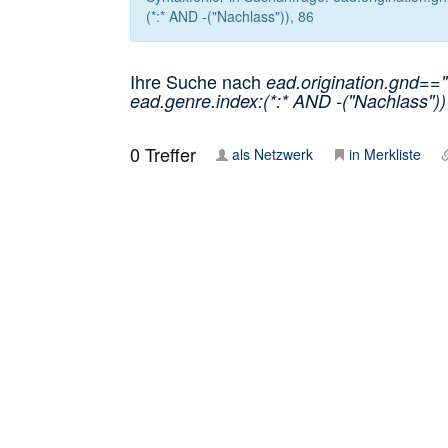
(*:* AND -("Nachlass")), 86
Ihre Suche nach
ead.origination.gnd==
ead.genre.index:(*:* AND -("Nachlass"))
0
Treffer
als Netzwerk
in Merkliste