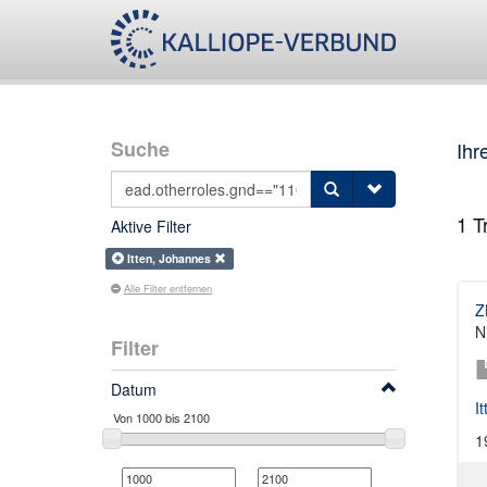
Suche
Ihr
1
Tr
Aktive Filter
Itten, Johannes
Alle Filter entfernen
Z
N
Filter
Datum
I
1