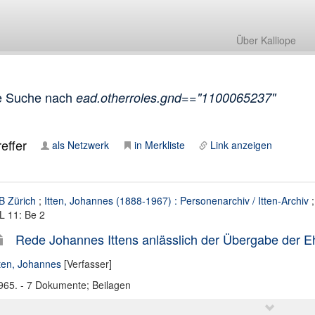
Über Kalliope
e Suche nach
ead.otherroles.gnd=="1100065237"
effer
als Netzwerk
in Merkliste
Link anzeigen
B Zürich
;
Itten, Johannes (1888-1967) : Personenarchiv / Itten-Archiv
L 11: Be 2
Rede Johannes Ittens anlässlich der Übergabe der E
tten, Johannes
[Verfasser]
965. - 7 Dokumente; Beilagen