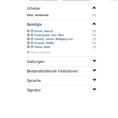
Urheber
(1)
Itten, Johannes
Beteiligte
Breuer, Marcel
(1)
Fankhauser-Jost, Elise
(1)
Goethe, Johann Wolfgang von
(1)
Gropius, Walter
(1)
Hölzel, Adolf
(1)
Weitere einblenden
Gattungen
Bestandshaltende Institutionen
Sprache
Signatur