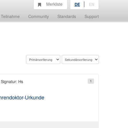
Merkliste
DE
EN
Teilnahme
Community
Standards
Support
; Signatur: Hs
1
hrendoktor-Urkunde