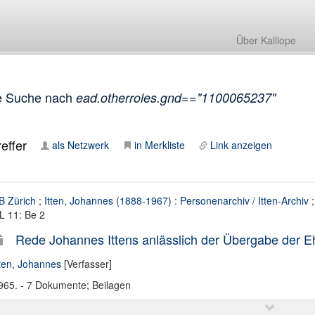
Über Kalliope
e Suche nach
ead.otherroles.gnd=="1100065237"
effer
als Netzwerk
in Merkliste
Link anzeigen
B Zürich
;
Itten, Johannes (1888-1967) : Personenarchiv / Itten-Archiv
L 11: Be 2
Rede Johannes Ittens anlässlich der Übergabe der E
tten, Johannes
[Verfasser]
965. - 7 Dokumente; Beilagen