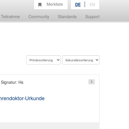
Merkliste
DE
EN
Teilnahme
Community
Standards
Support
; Signatur: Hs
1
hrendoktor-Urkunde