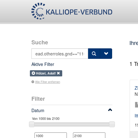
Suche
Ihr
1
Tr
Aktive Filter
Hölzel, Adolf
Alle Filter entfernen
Z
N
Filter
Datum
I
1