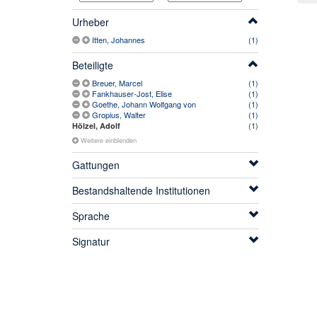
Urheber
Itten, Johannes
(1)
Beteiligte
Breuer, Marcel
(1)
Fankhauser-Jost, Elise
(1)
Goethe, Johann Wolfgang von
(1)
Gropius, Walter
(1)
(1)
Hölzel, Adolf
Weitere einblenden
Gattungen
Bestandshaltende Institutionen
Sprache
Signatur