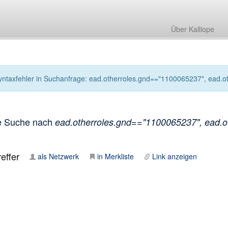
Über Kalliope
yntaxfehler in Suchanfrage: ead.otherroles.gnd=="1100065237", ead.othe
e Suche nach
ead.otherroles.gnd=="1100065237", ead.oth
effer
als Netzwerk
in Merkliste
Link anzeigen