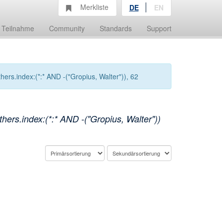
Merkliste
DE
EN
Teilnahme
Community
Standards
Support
rs.index:(*:* AND -("Gropius, Walter")), 62
ers.index:(*:* AND -("Gropius, Walter"))