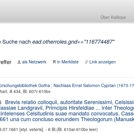
Über Kalliope
e Suche nach
ead.otherroles.gnd=="116774487"
effer
als Netzwerk
in Merkliste
Link anzeigen
orschungsbibliothek Gotha
;
Nachlass Ernst Salomon Cyprian (1673-1
hart. A 434, Bl. 607r-610bv
Brevis relatio colloquii, autoritate Serenissimi, Celsis
assiae Landgravii, Primcipis Hirsfeldiae ... inter The
intelenses Celsitudinis suae mandato convocatus, Casseli
661 una cum concluso eorundem Theologorum (Manuskrip
9.07.1661 [styl. veteris]. - 6 Bl.(Bl. 610ar-610bv leer)