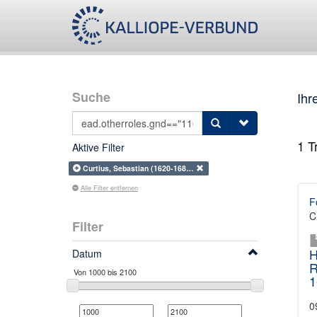
Suche
Ihr
1
Tr
Aktive Filter
Curtius, Sebastian (1620-168…
Alle Filter entfernen
F
C
Filter
H
Datum
R
1
0