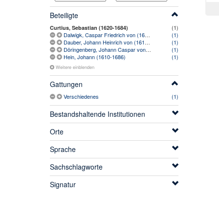
Beteiligte
(1)
Curtius, Sebastian (1620-1684)
Dalwigk, Caspar Friedrich von (1619-1675)
(1)
Dauber, Johann Heinrich von (1610-1672)
(1)
Döringenberg, Johann Caspar von (1616-1680)
(1)
Hein, Johann (1610-1686)
(1)
Weitere einblenden
Gattungen
Verschiedenes
(1)
Bestandshaltende Institutionen
Orte
Sprache
Sachschlagworte
Signatur