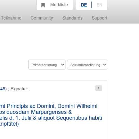
Merkliste
DE
EN
Teilnahme
Community
Standards
Support
745)
; Signatur:
1
simi Principis ac Domini, Domini Wilhelmi
ologos quosdam Marpurgenses &
s d. 1. Julii & aliquot Sequentibus habiti
ttitel)