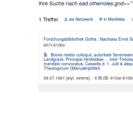
Ihre Suche nach
ead.otherroles.gnd==
1
Treffer
als Netzwerk
in Merkliste
Forschungsbibliothek Gotha
;
Nachlass Ernst S
607r-610bv
Brevis relatio colloquii, autoritate Sereniss
Landgravii, Primcipis Hirsfeldiae ... inter Th
mandato convocatus, Casselis d. 1. Julii & al
Theologorum (Manuskripttitel)
09.07.1661 [styl. veteris]. - 6 Bl.(Bl. 610ar-610b