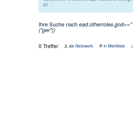
67
Ihre Suche nach
ead.otherroles.gnd=="
("ger"))
0
Treffer
als Netzwerk
in Merkliste