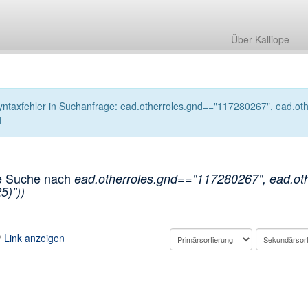
Über Kalliope
yntaxfehler in Suchanfrage: ead.otherroles.gnd=="117280267", ead.other
1
e Suche nach
ead.otherroles.gnd=="117280267", ead.othe
5)"))
Link anzeigen