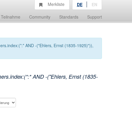
Merkliste
DE
EN
Teilnahme
Community
Standards
Support
s.index:(*:* AND -("Ehlers, Ernst (1835-1925)")),
rs.index:(*:* AND -("Ehlers, Ernst (1835-