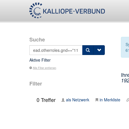
Suche
S
6
Aktive Filter
Alle Filter entfernen
Ihr
192
Filter
0
Treffer
als Netzwerk
in Merkliste