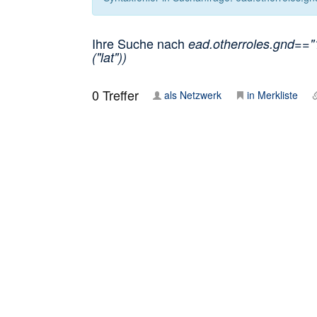
Ihre Suche nach
ead.otherroles.gnd=="
("lat"))
0
Treffer
als Netzwerk
in Merkliste