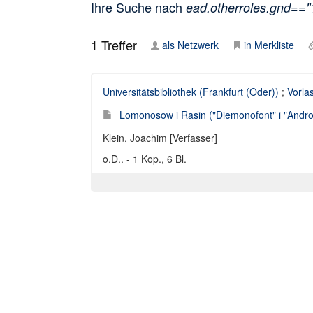
Ihre Suche nach
ead.otherroles.gnd==
1
Treffer
als Netzwerk
in Merkliste
Universitätsbibliothek (Frankfurt (Oder))
;
Vorla
Lomonosow i Rasin ("Diemonofont" i "Androma
Klein, Joachim [Verfasser]
o.D.. - 1 Kop., 6 Bl.