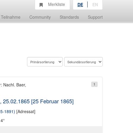
Merkliste
DE
EN
Teilnahme
Community
Standards
Support
: Nachl. Baer,
1
g, 25.02.1865 [25 Februar 1865]
15-1891)
[Adressat]
 4°