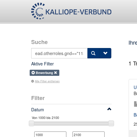
Suche
Ihr
1
Tr
Aktive Filter
Bewerbung
Alle Filter entfernen
U
B
Filter
Datum
B
2