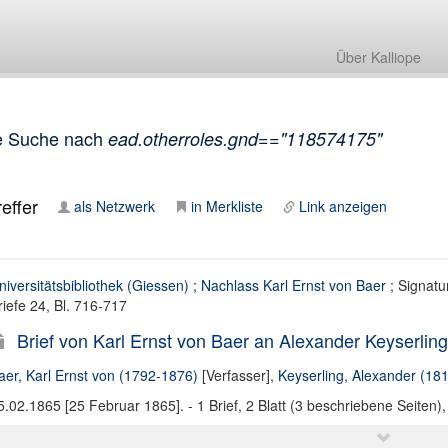
Über Kalliope
e Suche nach
ead.otherroles.gnd=="118574175"
effer
als Netzwerk
in Merkliste
Link anzeigen
niversitätsbibliothek (Giessen)
;
Nachlass Karl Ernst von Baer
; Signatur
riefe 24, Bl. 716-717
Brief von Karl Ernst von Baer an Alexander Keyserlin
aer, Karl Ernst von (1792-1876)
[Verfasser],
Keyserling, Alexander (18
5.02.1865 [25 Februar 1865]. - 1 Brief, 2 Blatt (3 beschriebene Seiten),