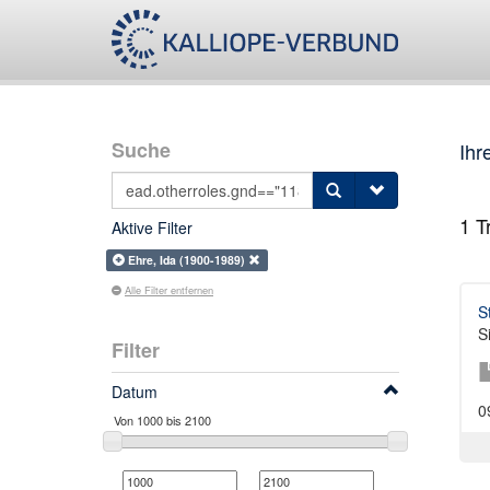
Suche
Ihr
1
Tr
Aktive Filter
Ehre, Ida (1900-1989)
Alle Filter entfernen
S
S
Filter
Datum
0