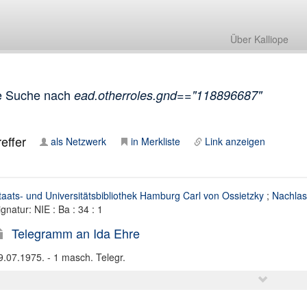
Über Kalliope
e Suche nach
ead.otherroles.gnd=="118896687"
effer
als Netzwerk
in Merkliste
Link anzeigen
taats- und Universitätsbibliothek Hamburg Carl von Ossietzky
;
Nachlas
ignatur: NIE : Ba : 34 : 1
Telegramm an Ida Ehre
9.07.1975. - 1 masch. Telegr.