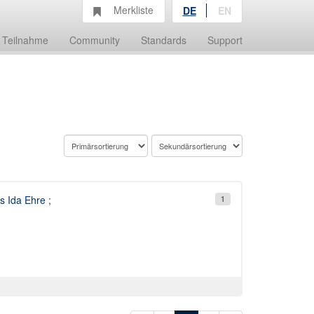
Merkliste
DE
EN
Teilnahme
Community
Standards
Support
s Ida Ehre
;
1