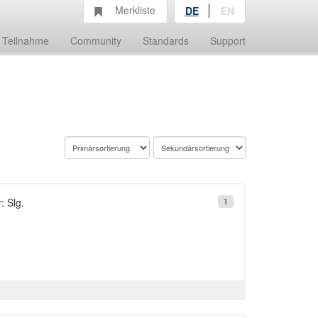
Merkliste
DE
EN
Teilnahme
Community
Standards
Support
: Slg.
1