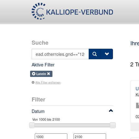
Suche
Ihr
2
Tr
Aktive Filter
Latein
Alle Filter entfernen
U
K
Filter
Datum
0