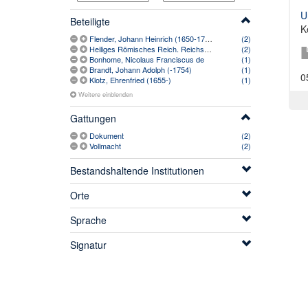
U
Beteiligte
K
Flender, Johann Heinrich (1650-1726)
(2)
Heiliges Römisches Reich. Reichskammergericht (1495-1499)
(2)
Bonhome, Nicolaus Franciscus de
(1)
Brandt, Johann Adolph (-1754)
(1)
0
Klotz, Ehrenfried (1655-)
(1)
Weitere einblenden
Gattungen
Dokument
(2)
Vollmacht
(2)
Bestandshaltende Institutionen
Orte
Sprache
Signatur