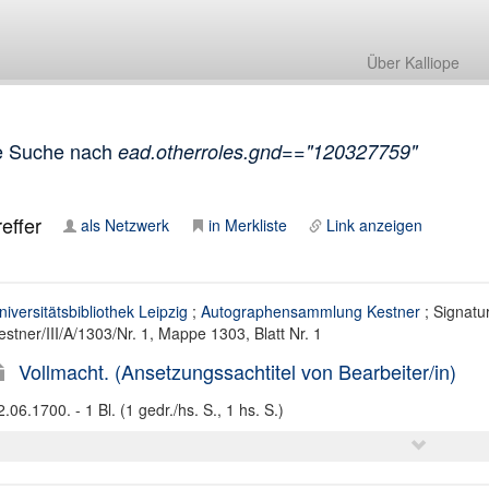
Über Kalliope
e Suche nach
ead.otherroles.gnd=="120327759"
effer
als Netzwerk
in Merkliste
Link anzeigen
niversitätsbibliothek Leipzig
;
Autographensammlung Kestner
; Signatur
estner/III/A/1303/Nr. 1, Mappe 1303, Blatt Nr. 1
Vollmacht. (Ansetzungssachtitel von Bearbeiter/in)
2.06.1700. - 1 Bl. (1 gedr./hs. S., 1 hs. S.)