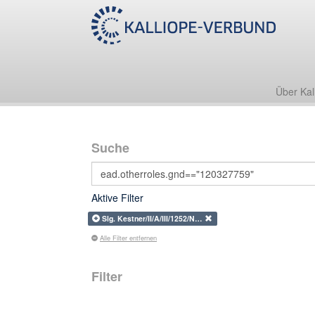
Über Kal
Suche
Aktive Filter
Slg. Kestner/II/A/III/1252/N…
Alle Filter entfernen
Filter