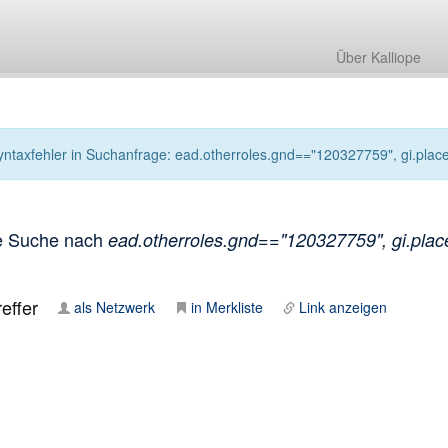
Über Kalliope
yntaxfehler in Suchanfrage: ead.otherroles.gnd=="120327759", gi.places
e Suche nach
ead.otherroles.gnd=="120327759", gi.places
effer
als Netzwerk
in Merkliste
Link anzeigen