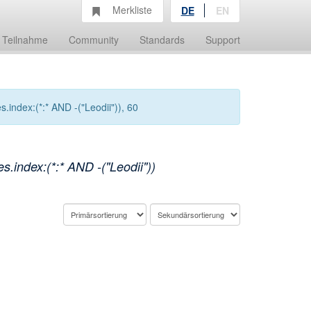
Merkliste
DE
EN
Teilnahme
Community
Standards
Support
.index:(*:* AND -("Leodii")), 60
.index:(*:* AND -("Leodii"))