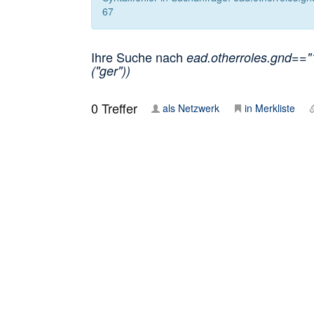
67
Ihre Suche nach
ead.otherroles.gnd=="
("ger"))
0
Treffer
als Netzwerk
in Merkliste