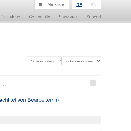
Merkliste
DE
EN
Teilnahme
Community
Standards
Support
n
;
1
titel von Bearbeiter/in)