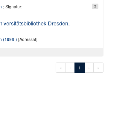
n
; Signatur:
2
iversitätsbibliothek Dresden,
n (1996-)
[Adressat]
«
‹
1
›
»