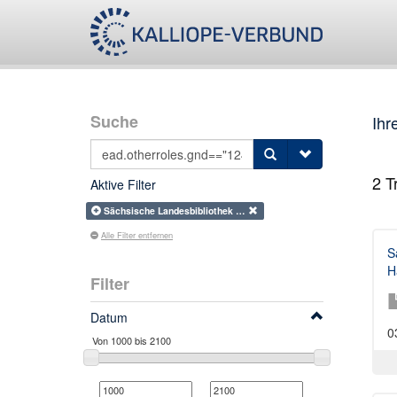
Suche
Ihr
2
Tr
Aktive Filter
Sächsische Landesbibliothek …
Alle Filter entfernen
S
H
Filter
Datum
0