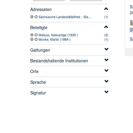
S
Adressaten
2
Sächsische Landesbibliothek - Staats- und Universitätsbibliothek Dresden (1996-)
(1)
Beteiligte
g
Matsuo, Nobushige (1935-)
(2)
S
Munke, Martin (1984-)
(1)
Gattungen
Bestandshaltende Institutionen
Orte
Sprache
Signatur