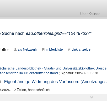
Über Kalliope
e Suche nach
ead.otherroles.gnd=="124487327"
effer
als Netzwerk
in Merkliste
Link anzeigen
ächsische Landesbibliothek - Staats- und Universitätsbibliothek Dresde
andschriften im Druckschriftenbestand
; Signatur: 2024 4 003570
Eigenhändige Widmung des Verfassers (Ansetzungssach
3.2024. - 2 Zeilen, handschriftlich