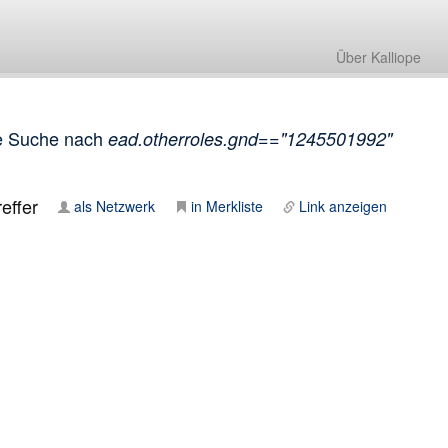
Über Kalliope
e Suche nach
ead.otherroles.gnd=="1245501992"
effer
als Netzwerk
in Merkliste
Link anzeigen