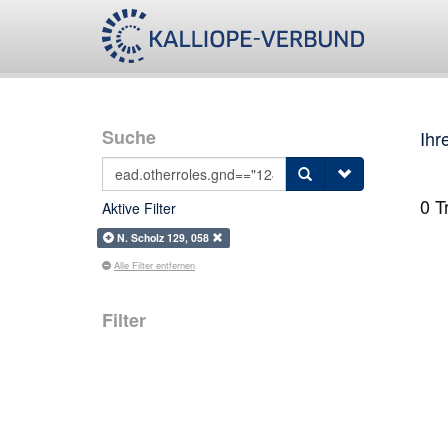
Suche
Ihr
0
Tr
Aktive Filter
N. Scholz 129, 058
Alle Filter entfernen
Filter