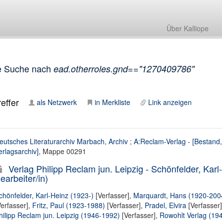
Über Kalliope
e Suche nach
ead.otherroles.gnd=="1270409786"
effer
als Netzwerk
in Merkliste
Link anzeigen
eutsches Literaturarchiv Marbach, Archiv
;
A:Reclam-Verlag - [Bestand,
erlagsarchiv]
, Mappe 00291
Verlag Philipp Reclam jun. Leipzig - Schönfelder, Karl-
earbeiter/in)
chönfelder, Karl-Heinz (1923-)
[Verfasser],
Marquardt, Hans (1920-200
Verfasser],
Fritz, Paul (1923-1988)
[Verfasser],
Pradel, Elvira
[Verfasser
hilipp Reclam jun. Leipzig (1946-1992)
[Verfasser],
Rowohlt Verlag (194