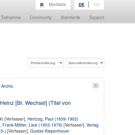
Merkliste
DE
EN
Teilnahme
Community
Standards
Support
 Archiv,
1
Heinz [Br. Wechsel] (Titel von
4)
[Verfasser],
Hertzog, Paul (1839-1902)
],
Frank-Mittler, Liesl (1903-1979)
[Verfasser],
Verlag
5-)
[Verfasser],
Gustav Kiepenheuer