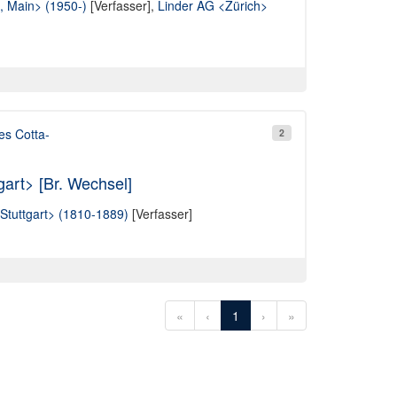
t, Main> (1950-)
[Verfasser],
Linder AG <Zürich>
es Cotta-
2
gart> [Br. Wechsel]
Stuttgart> (1810-1889)
[Verfasser]
«
‹
1
›
»