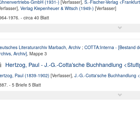
ühnenvertriebs-GmbH (1931-)
[Verfasser],
S.-Fischer-Verlag <Frankfur
Verfasser],
Verlag Kiepenheuer & Witsch (1949-)
[Verfasser]
964-1976. - circa 40 Blatt
eutsches Literaturarchiv Marbach, Archiv
;
COTTA:Interna - [Bestand d
rchivs, Archiv]
, Mappe 3
Hertzog, Paul - J.-G.-Cotta'sche Buchhandlung <Stutt
ertzog, Paul (1839-1902)
[Verfasser],
J.-G.-Cotta'sche Buchhandlung <
887. - 5 Briefe 5 Blatt