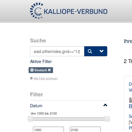
Suche
Ihr
2
Tr
Aktive Filter
Deutsch
Alle Filter entfernen
D
V
Filter
B
Datum
S
[
P