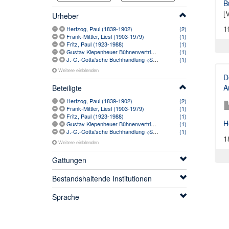
B
[
Urheber
1
Hertzog, Paul (1839-1902)
(2)
Frank-Mittler, Liesl (1903-1979)
(1)
Fritz, Paul (1923-1988)
(1)
Gustav Kiepenheuer Bühnenvertriebs-GmbH (1931-)
(1)
J.-G.-Cotta'sche Buchhandlung <Stuttgart> (1810-1889)
(1)
Weitere einblenden
D
A
Beteiligte
Hertzog, Paul (1839-1902)
(2)
Frank-Mittler, Liesl (1903-1979)
(1)
Fritz, Paul (1923-1988)
(1)
H
Gustav Kiepenheuer Bühnenvertriebs-GmbH (1931-)
(1)
J.-G.-Cotta'sche Buchhandlung <Stuttgart> (1810-1889)
(1)
1
Weitere einblenden
Gattungen
Bestandshaltende Institutionen
Sprache