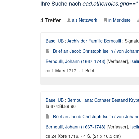
Ihre Suche nach
ead.otherroles.gnd==
4
Treffer
als Netzwerk
in Merkliste
Basel UB
;
Archiv der Familie Bernoulli
; Signatu
Brief an Jacob Christoph Iselin / von Johann
Bernoulli, Johann (1667-1748)
[Verfasser],
Isel
ce 1.Mars 1717. - 1 Brief
Basel UB
;
Bernoulliana: Gothaer Bestand Kryp
Ia 674:Bl.89-90
Brief an Jacob Christoph Iselin / von Johann
Bernoulli, Johann (1667-1748)
[Verfasser],
Isel
ce 24 Xbre 1716. - 4 S. (21 x 16,5 cm)