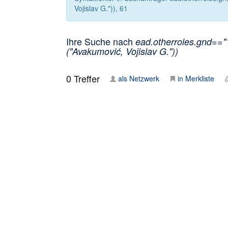
Vojislav G.")), 61
Ihre Suche nach
ead.otherroles.gnd=="
("Avakumović, Vojislav G."))
0
Treffer
als Netzwerk
in Merkliste