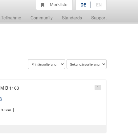
Merkliste
DE
EN
Teilnahme
Community
Standards
Support
 EM B 1163
1
8
ressat]