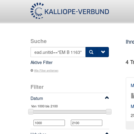
Suche
Ihr
4
Tr
Aktive Filter
Alle Filter entfernen
M
Filter
Datum
M
2