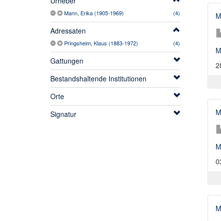
Urheber
Mann, Erika (1905-1969)
(4)
M
Adressaten
Pringsheim, Klaus (1883-1972)
(4)
M
Gattungen
2
Bestandshaltende Institutionen
Orte
M
Signatur
M
0
M