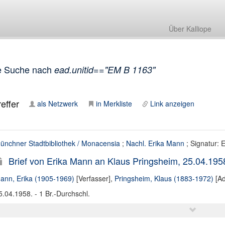
Über Kalliope
e Suche nach
ead.unitid=="EM B 1163"
effer
als Netzwerk
in Merkliste
Link anzeigen
ünchner Stadtbibliothek / Monacensia
;
Nachl. Erika Mann
; Signatur:
Brief von Erika Mann an Klaus Pringsheim, 25.04.195
ann, Erika (1905-1969)
[Verfasser],
Pringsheim, Klaus (1883-1972)
[Ad
5.04.1958. - 1 Br.-Durchschl.