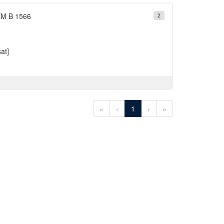
 EM B 1566
2
at]
«
‹
1
›
»