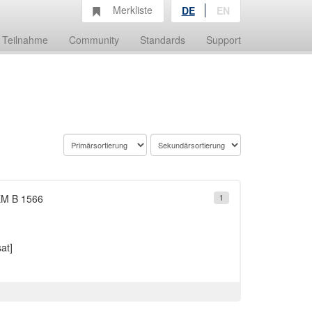
Merkliste
DE
EN
Teilnahme
Community
Standards
Support
 EM B 1566
1
at]