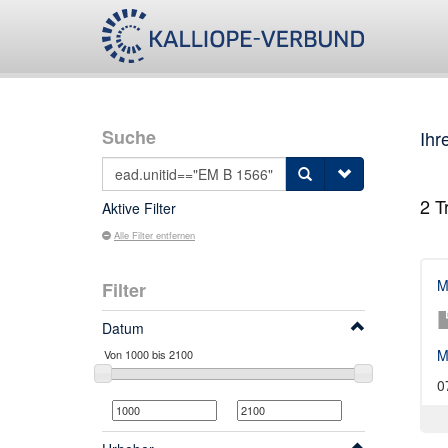
Suche
Ihr
2
Tr
Aktive Filter
Alle Filter entfernen
M
Filter
Datum
M
0