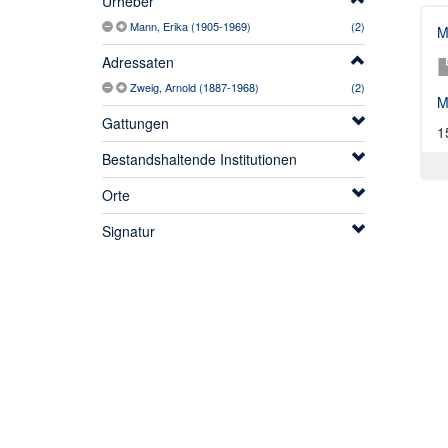
Urheber
Mann, Erika (1905-1969)
(2)
M
Adressaten
Zweig, Arnold (1887-1968)
(2)
M
Gattungen
1
Bestandshaltende Institutionen
Orte
Signatur