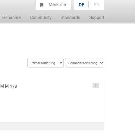
Merkliste
DE
EN
Teilnahme
Community
Standards
Support
 EM M 179
1