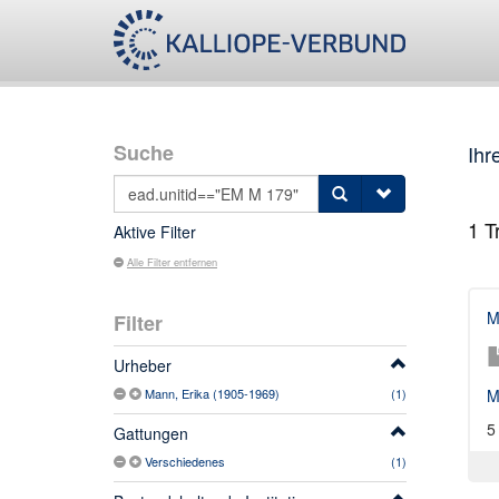
Suche
Ihr
1
Tr
Aktive Filter
Alle Filter entfernen
M
Filter
Urheber
Mann, Erika (1905-1969)
(1)
M
5
Gattungen
Verschiedenes
(1)