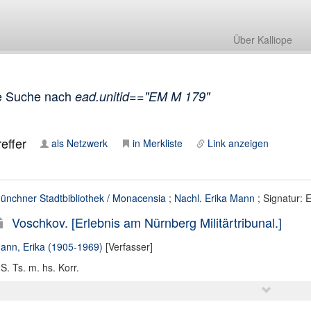
Über Kalliope
e Suche nach
ead.unitid=="EM M 179"
effer
als Netzwerk
in Merkliste
Link anzeigen
ünchner Stadtbibliothek / Monacensia
;
Nachl. Erika Mann
; Signatur:
Voschkov. [Erlebnis am Nürnberg Militärtribunal.]
ann, Erika (1905-1969)
[Verfasser]
 S. Ts. m. hs. Korr.