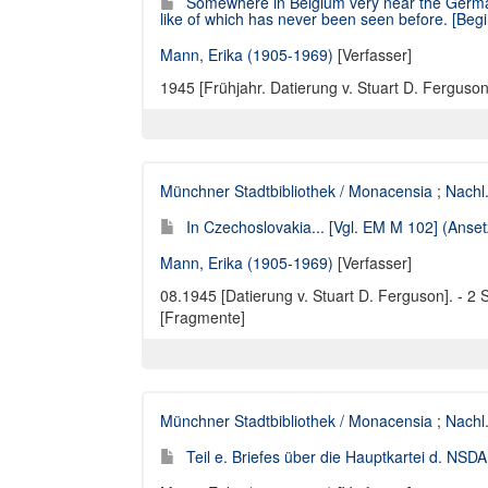
Somewhere in Belgium very near the Germa
like of which has never been seen before. [Begin
Mann, Erika (1905-1969)
[Verfasser]
1945 [Frühjahr. Datierung v. Stuart D. Ferguson]
Münchner Stadtbibliothek / Monacensia
;
Nachl
In Czechoslovakia... [Vgl. EM M 102] (Anset
Mann, Erika (1905-1969)
[Verfasser]
08.1945 [Datierung v. Stuart D. Ferguson]. - 2 S. 
[Fragmente]
Münchner Stadtbibliothek / Monacensia
;
Nachl
Teil e. Briefes über die Hauptkartei d. NSD