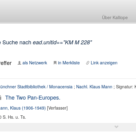
Über Kalliope
e Suche nach
ead.unitid=="KM M 228"
effer
als Netzwerk
in Merkliste
Link anzeigen
ünchner Stadtbibliothek / Monacensia
;
Nachl. Klaus Mann
; Signatur:
The Two Pan-Europes.
ann, Klaus (1906-1949)
[Verfasser]
0 S. Hs. u. Ts.