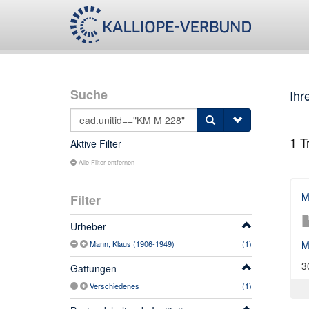
Suche
Ihr
1
Tr
Aktive Filter
Alle Filter entfernen
M
Filter
Urheber
Mann, Klaus (1906-1949)
(1)
M
3
Gattungen
Verschiedenes
(1)