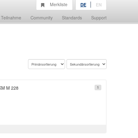
Merkliste
DE
EN
Teilnahme
Community
Standards
Support
 KM M 228
1