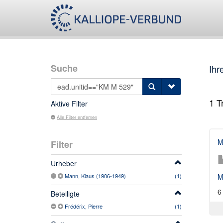
Suche
Ihr
1
Tr
Aktive Filter
Alle Filter entfernen
M
Filter
Urheber
Mann, Klaus (1906-1949)
(1)
M
6
Beteiligte
Frédérix, Pierre
(1)