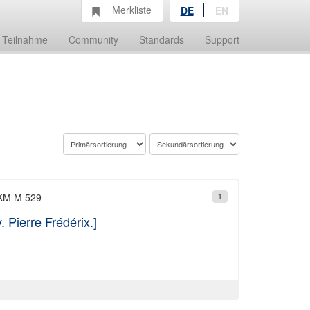
Merkliste
DE
EN
Teilnahme
Community
Standards
Support
 KM M 529
1
. Pierre Frédérix.]