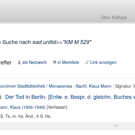
Über Kalliope
e Suche nach
ead.unitid=="KM M 529"
effer
als Netzwerk
in Merkliste
Link anzeigen
ünchner Stadtbibliothek / Monacensia
;
Nachl. Klaus Mann
; Signatur:
Der Tod in Berlin. [Entw. e. Bespr. d. gleichn. Buches v
ann, Klaus (1906-1949)
[Verfasser]
 S. Ts. m. hs. Änd., 5 S. Hs.