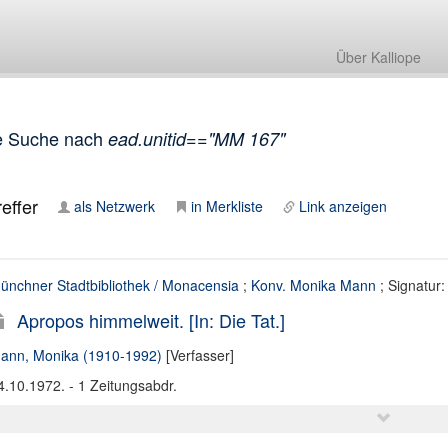
Über Kalliope
e Suche nach
ead.unitid=="MM 167"
effer
als Netzwerk
in Merkliste
Link anzeigen
ünchner Stadtbibliothek / Monacensia
;
Konv. Monika Mann
; Signatur
Apropos himmelweit. [In: Die Tat.]
ann, Monika (1910-1992)
[Verfasser]
4.10.1972. - 1 Zeitungsabdr.