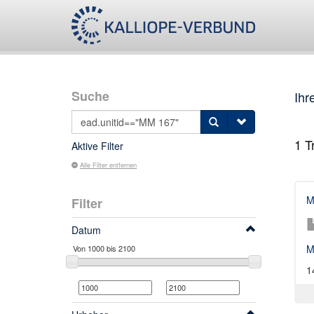
Suche
Ihr
1
Tr
Aktive Filter
Alle Filter entfernen
M
Filter
Datum
M
1