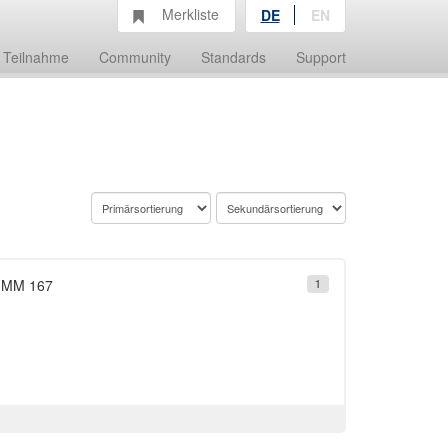
Merkliste
DE
EN
Teilnahme
Community
Standards
Support
: MM 167
1