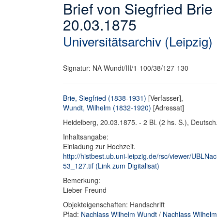
Brief von Siegfried Bri
20.03.1875
Universitätsarchiv (Leipzig)
Signatur: NA Wundt/III/1-100/38/127-130
Brie, Siegfried (1838-1931)
[Verfasser],
Wundt, Wilhelm (1832-1920)
[Adressat]
Heidelberg, 20.03.1875. - 2 Bl. (2 hs. S.), Deutsch.
Inhaltsangabe:
Einladung zur Hochzeit.
http://histbest.ub.uni-leipzig.de/rsc/viewer/U
53_127.tif (Link zum Digitalisat)
Bemerkung:
Lieber Freund
Objekteigenschaften: Handschrift
Pfad:
Nachlass Wilhelm Wundt
/
Nachlass Wilhelm