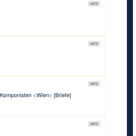
4472
4473
4474
d Komponisten <Wien> [Briefe]
4475