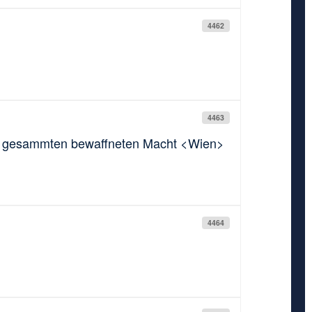
4462
4463
der gesammten bewaffneten Macht <Wien>
4464