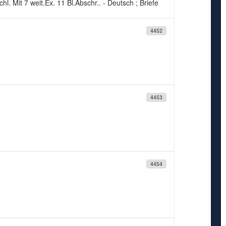
l. Mit 7 weit.Ex. 11 Bl.Abschr.. - Deutsch ; Briefe
4452
4453
4454