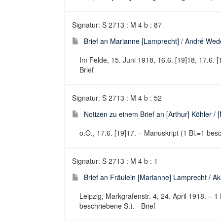
Signatur: S 2713 : M 4 b : 87
Brief an Marianne [Lamprecht] / André We
Im Felde, 15. Juni 1918, 16.6. [19]18, 17.6. [
Brief
Signatur: S 2713 : M 4 b : 52
Notizen zu einem Brief an [Arthur] Köhler /
o.O., 17.6. [19]17. – Manuskript (1 Bl.=1 besc
Signatur: S 2713 : M 4 b : 1
Brief an Fräulein [Marianne] Lamprecht / Ak
Leipzig, Markgrafenstr. 4, 24. April 1918. – 1 
beschriebene S.). - Brief