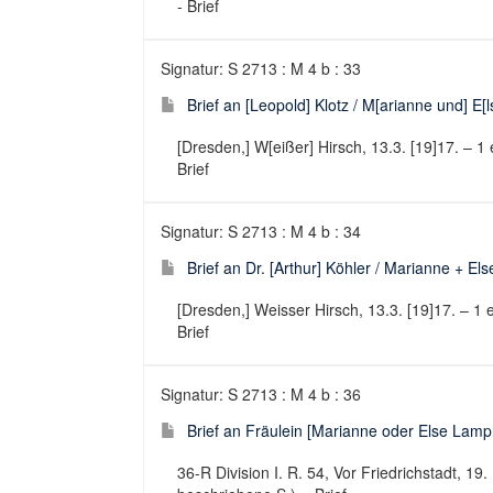
- Brief
Signatur: S 2713 : M 4 b : 33
Brief an [Leopold] Klotz / M[arianne und] E
[Dresden,] W[eißer] Hirsch, 13.3. [19]17. – 1
Brief
Signatur: S 2713 : M 4 b : 34
Brief an Dr. [Arthur] Köhler / Marianne + E
[Dresden,] Weisser Hirsch, 13.3. [19]17. – 1 
Brief
Signatur: S 2713 : M 4 b : 36
Brief an Fräulein [Marianne oder Else Lampr
36-R Division I. R. 54, Vor Friedrichstadt, 19.