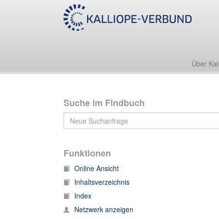
Nachlass Lamprecht
Bestand 1
Posthumaniora
S 2713 : M 4 b
Postkarte an [Marianne] Lamprecht / Köhler
Über Kal
Suche im Findbuch
Funktionen
Online Ansicht
Inhaltsverzeichnis
Index
Netzwerk anzeigen