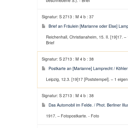
beschriebene S.). - Brief
Signatur: S 2713 : M 4 b : 37
Brief an Fräulein [Marianne oder Else] Lamp
Reichenhall, Christianaheim, 15. II. [19]17. 
Brief
Signatur: S 2713 : M 4 b : 38
Postkarte an [Marianne] Lamprecht / Köhler
Leipzig, 12.3. [19]17 [Poststempel]. – 1 eigen
Signatur: S 2713 : M 4 b : 38
Das Automobil im Felde. / Phot. Berliner Illu
1917. – Fotopostkarte. - Foto