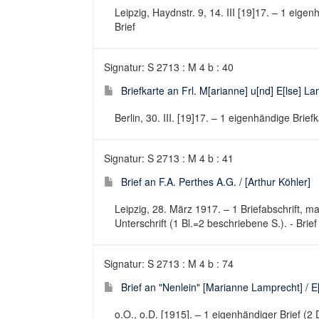
Leipzig, Haydnstr. 9, 14. III [19]17. – 1 eigen
Brief
Signatur: S 2713 : M 4 b : 40
Briefkarte an Frl. M[arianne] u[nd] E[lse] L
Berlin, 30. III. [19]17. – 1 eigenhändige Brief
Signatur: S 2713 : M 4 b : 41
Brief an F.A. Perthes A.G. / [Arthur Köhler]
Leipzig, 28. März 1917. – 1 Briefabschrift, m
Unterschrift (1 Bl.=2 beschriebene S.). - Brief
Signatur: S 2713 : M 4 b : 74
Brief an "Nenlein" [Marianne Lamprecht] / E
o.O., o.D. [1915]. – 1 eigenhändiger Brief (2 