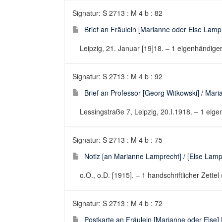
Signatur: S 2713 : M 4 b : 82
Brief an Fräulein [Marianne oder Else Lampr
Leipzig, 21. Januar [19]18. – 1 eigenhändiger 
Signatur: S 2713 : M 4 b : 92
Brief an Professor [Georg Witkowski] / Mar
Lessingstraße 7, Leipzig, 20.I.1918. – 1 eigen
Signatur: S 2713 : M 4 b : 75
Notiz [an Marianne Lamprecht] / [Else Lamp
o.O., o.D. [1915]. – 1 handschriftlicher Zettel
Signatur: S 2713 : M 4 b : 72
Postkarte an Fräulein [Marianne oder Else