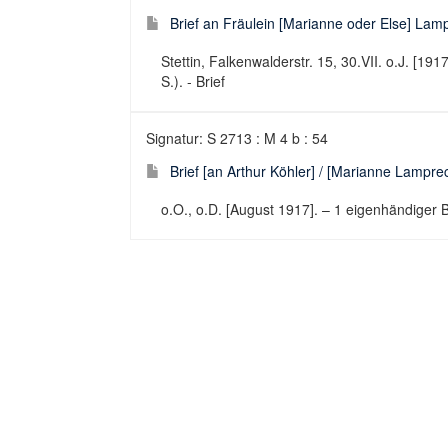
Brief an Fräulein [Marianne oder Else] Lamp
Stettin, Falkenwalderstr. 15, 30.VII. o.J. [19
S.). - Brief
Signatur: S 2713 : M 4 b : 54
Brief [an Arthur Köhler] / [Marianne Lampre
o.O., o.D. [August 1917]. – 1 eigenhändiger Br