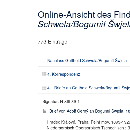
Online-Ansicht des Fi
Schwela/Bogumił Šwjel
773
Einträge
Nachlass Gotthold Schwela/Bogumił Šwjela
4. Korrespondenz
4.1 Briefe an Gotthold Schwela/Bogumił Šwje
Signatur: N XIII 39-1
Brief von Adolf Černý an Bogumił Šwjela, 
Hradec Králové, Praha, Pelhřimov, 1893-1929.
Niedersorbisch Obersorbisch Tschechisch ; Br