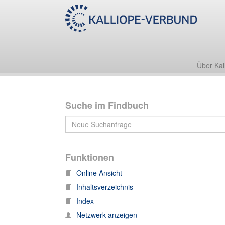
Nachlass Gotthold Schwela/Bogumił Šwjela
4. Korrespondenz
4.1 Briefe an Gotthold Schwela/Bogumił Šwjela
Über Kal
Suche im Findbuch
Funktionen
Online Ansicht
Inhaltsverzeichnis
Index
Netzwerk anzeigen