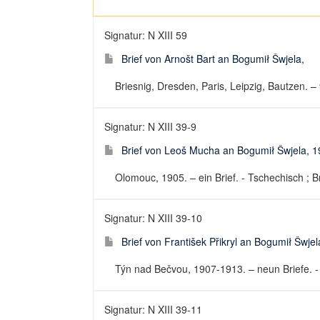
Signatur: N XIII 59
Brief von Arnošt Bart an Bogumił Šwjela,
Briesnig, Dresden, Paris, Leipzig, Bautzen. – 
Signatur: N XIII 39-9
Brief von Leoš Mucha an Bogumił Šwjela, 
Olomouc, 1905. – ein Brief. - Tschechisch ; Br
Signatur: N XIII 39-10
Brief von František Přikryl an Bogumił Šwje
Týn nad Bečvou, 1907-1913. – neun Briefe. - 
Signatur: N XIII 39-11