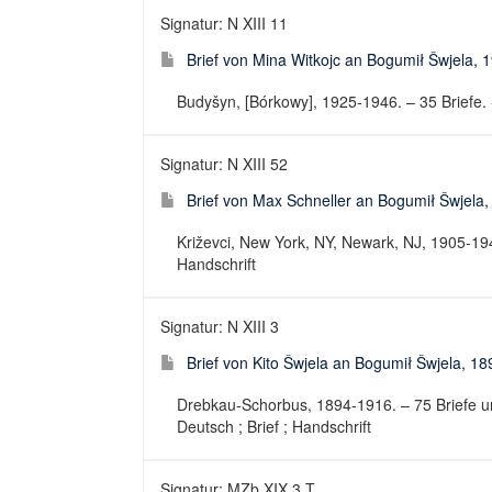
Signatur: N XIII 11
Brief von Mina Witkojc an Bogumił Šwjela,
Budyšyn, [Bórkowy], 1925-1946. – 35 Briefe. -
Signatur: N XIII 52
Brief von Max Schneller an Bogumił Šwjela
Križevci, New York, NY, Newark, NJ, 1905-1948
Handschrift
Signatur: N XIII 3
Brief von Kito Šwjela an Bogumił Šwjela, 1
Drebkau-Schorbus, 1894-1916. – 75 Briefe un
Deutsch ; Brief ; Handschrift
Signatur: MZb XIX 3 T