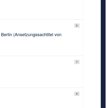
6
 Berlin (Ansetzungssachtitel von
7
8