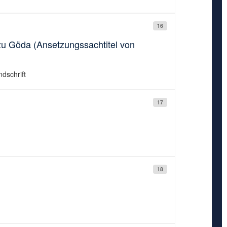
16
u Göda (Ansetzungssachtitel von
ndschrift
17
18