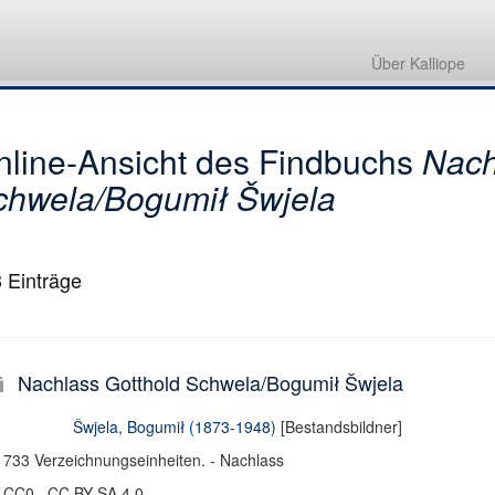
Nachlass Gotthold Schwela/Bogumił Šwjela
1. Lebensdokumente
Über Kalliope
1.2 Berufsangelegenheiten
nline-Ansicht des Findbuchs
Nach
chwela/Bogumił Šwjela
3
Einträge
Nachlass Gotthold Schwela/Bogumił Šwjela
Šwjela, Bogumił (1873-1948)
[Bestandsbildner]
733 Verzeichnungseinheiten. - Nachlass
CC0 , CC BY-SA 4.0