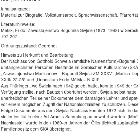
Inhaltsangabe:
Material zur Biografie, Volkstumsarbeit, Sprachwissenschaft, Pfarrertät
Literaturhinweise:
Mětšk, Frido: Zawostajenstwo Bogumiła Šwjele (1873–1948) w Serbskim
197-207.
Ordnungszustand: Geordnet
Hinweis zu Herkunft und Bearbeitung:
Der Nachlass von Gotthold Schwela (amtliche Namensform)/Bogumił Šw
umfangreichsten Personen-Bestände im Sorbischen Kulturarchiv (SKA)
„Zawostajenstwo Maćicarjow – Bogumił Šwjela ZM XXXV“;„Maćica-Dep
XXIII/ 22-25“ und „Depositum Frido Mětšk – N XIII“.
Aus Thüringen, wo Šwjela nach 1942 gelebt hatte, konnte 1949 der Gro
Verfügung stellte, nach Bautzen überführt werden. Šwjela selbst hatte
unerheblichen Teil seiner Dokumente dem damaligen Lehrer und späte
vor einem möglichen Zugriff der Nationalsozialisten zu schützen. Die
Einige Dokumente aus dem Šwjela-Nachlass konnten 1972 nicht in d
sie im Institut in einer Art Arbeits-Sammlung aufbewahrt worden. (Ma
Nachlassteil wurde in den 1980-er Jahren der Öffentlichkeit zugängl
Familienbesitz dem SKA übereignet.