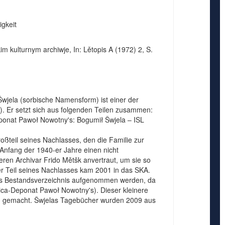
igkeit
 kulturnym archiwje, In: Lětopis A (1972) 2, S.
jela (sorbische Namensform) ist einer der
. Er setzt sich aus folgenden Teilen zusammen:
onat Pawoł Nowotny's: Bogumił Šwjela – ISL
ßteil seines Nachlasses, den die Familie zur
 Anfang der 1940-er Jahre einen nicht
ren Archivar Frido Mětšk anvertraut, um sie so
ser Teil seines Nachlasses kam 2001 in das SKA.
as Bestandsverzeichnis aufgenommen werden, da
ćica-Deponat Pawoł Nowotny's). Dieser kleinere
ich gemacht. Šwjelas Tagebücher wurden 2009 aus