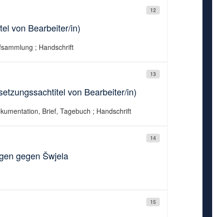
12
l von Bearbeiter/in)
efsammlung ; Handschrift
13
etzungssachtitel von Bearbeiter/in)
kumentation, Brief, Tagebuch ; Handschrift
14
ngen gegen Šwjela
15