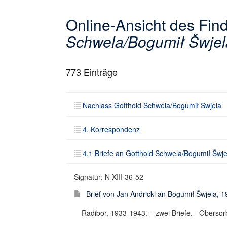
Online-Ansicht des Fi
Schwela/Bogumił Šwjel
773
Einträge
Nachlass Gotthold Schwela/Bogumił Šwjela
4. Korrespondenz
4.1 Briefe an Gotthold Schwela/Bogumił Šwje
Signatur: N XIII 36-52
Brief von Jan Andricki an Bogumił Šwjela, 
Radibor, 1933-1943. – zwei Briefe. - Obersorbi