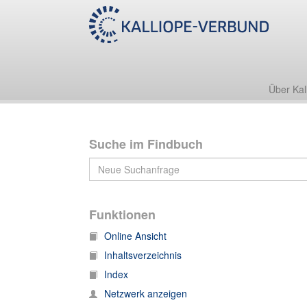
Nachlass Gotthold Schwela/Bogumił Šwjela
4. Korrespondenz
4.1 Briefe an Gotthold Schwela/Bogumił Šwjela
Über Kal
Suche im Findbuch
Funktionen
Online Ansicht
Inhaltsverzeichnis
Index
Netzwerk anzeigen