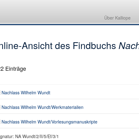
Nachlass Wilhelm Wundt
Nachlass Wilhelm Wundt/Werkmaterialien
Über Kalliope
Nachlass Wilhelm Wundt/Vorlesungsmanuskripte
nline-Ansicht des Findbuchs
Nach
22
Einträge
Nachlass Wilhelm Wundt
Nachlass Wilhelm Wundt/Werkmaterialien
Nachlass Wilhelm Wundt/Vorlesungsmanuskripte
ignatur: NA Wundt/2/II/5/Ef/3/1