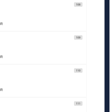
108
ft
109
ft
110
ft
111