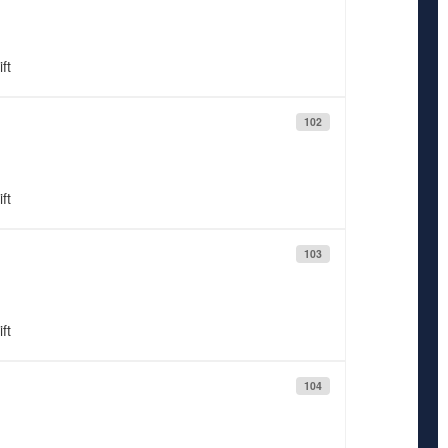
ft
102
ft
103
ft
104