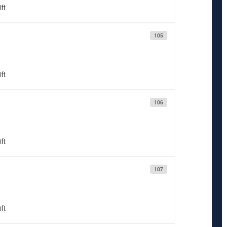
ft
105
ft
106
ft
107
ft