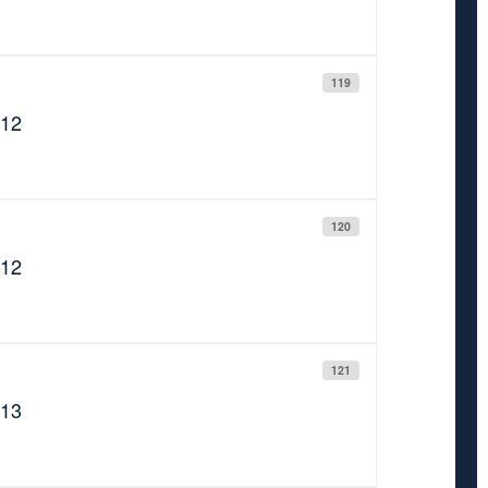
119
912
120
912
121
913