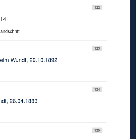
122
914
Handschrift
123
lhelm Wundt, 29.10.1892
124
dt, 26.04.1883
125