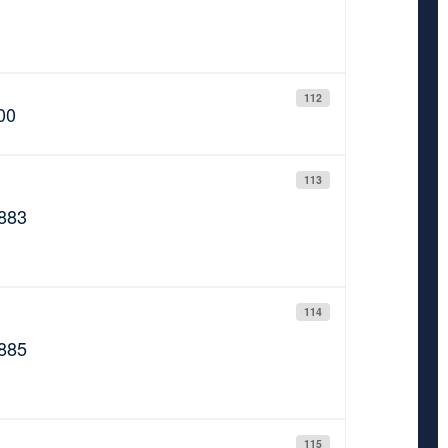
112
00
113
1883
114
1885
115