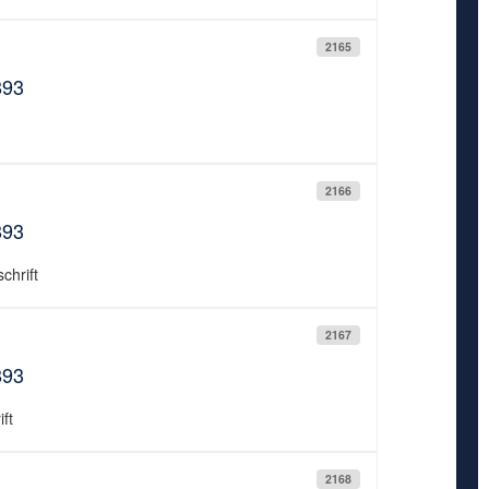
2165
893
2166
893
chrift
2167
893
ft
2168