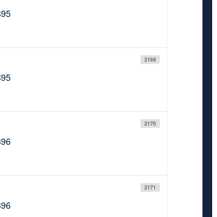
895
2169
895
2170
896
2171
896