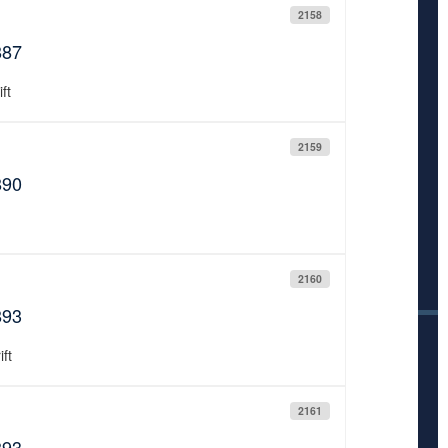
2158
887
ft
2159
890
2160
893
ft
2161
893