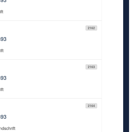
ft
2162
893
ft
2163
893
ft
2164
893
ndschrift