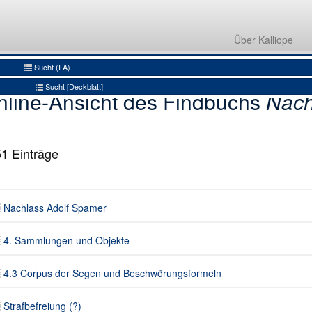
Nachlass Adolf Spamer
4. Sammlungen und Objekte
Über Kalliope
4.3 Corpus der Segen und Beschwörungsformeln
Sucht (I A)
Sucht [Deckblatt]
nline-Ansicht des Findbuchs
Nach
51
Einträge
Nachlass Adolf Spamer
4. Sammlungen und Objekte
4.3 Corpus der Segen und Beschwörungsformeln
Strafbefreiung (?)