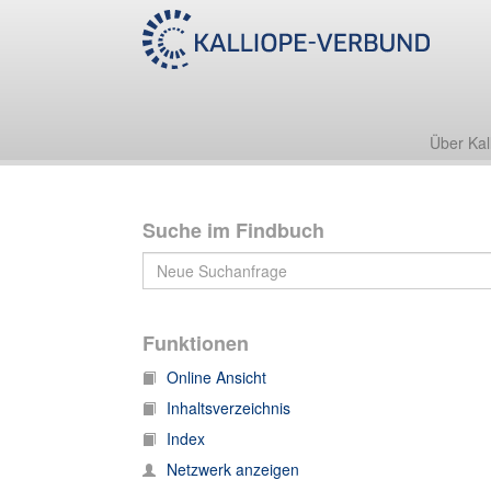
Nachlass Jürgen Kuczynski
7. Nachlass von Robert René Kuczynski
2. Korrespondenzen
K
Über Kal
Suche im Findbuch
Funktionen
Online Ansicht
Inhaltsverzeichnis
Index
Netzwerk anzeigen