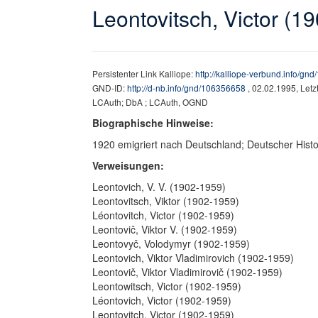
Leontovitsch, Victor (1
Persistenter Link Kalliope:
http://kalliope-verbund.info/gn
GND-ID:
http://d-nb.info/gnd/106356658
, 02.02.1995, Let
LCAuth; DbA ; LCAuth, OGND
Biographische Hinweise:
1920 emigriert nach Deutschland; Deutscher Histor
Verweisungen:
Leontovich, V. V. (1902-1959)
Leontovitsch, Viktor (1902-1959)
Léontovitch, Victor (1902-1959)
Leontovič, Viktor V. (1902-1959)
Leontovyč, Volodymyr (1902-1959)
Leontovich, Viktor Vladimirovich (1902-1959)
Leontovič, Viktor Vladimirovič (1902-1959)
Leontowitsch, Victor (1902-1959)
Léontovich, Victor (1902-1959)
Leontovitch, Victor (1902-1959)