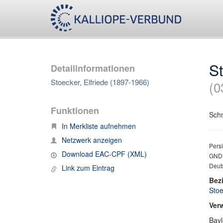
St
Detailinformationen
Stoecker, Elfriede (1897-1966)
(0
Funktionen
Schn
In Merkliste aufnehmen
Netzwerk anzeigen
Persi
Download EAC-CPF (XML)
GND-
Deut
Link zum Eintrag
Bez
Stoe
Ver
Bayl