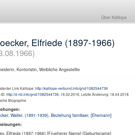
Über Kalliope
oecker, Elfriede (1897-1966)
3.08.1966)
eiderin, Kontoristin, Weibliche Angestellte
stenter Link Kalliope:
http://kalliope-verbund.info/gnd/1082544736
ID:
http://d-nb.info/gnd/1082544736
, 16.02.2016, Letzte Änderung: 18.04.2018
sche Biographie
iehungen:
cker, Walter, (1891-1939), Beziehung familiaer, [Ehemann]
weisungen:
ey, Elfriede (1897-1966) [Frueherer Name] [Geburtsname]