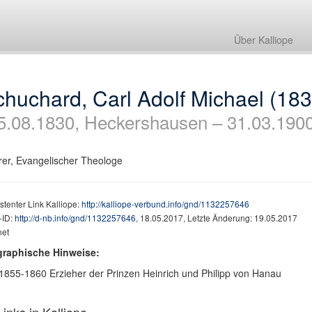
Über Kalliope
huchard, Carl Adolf Michael (18
5.08.1830, Heckershausen – 31.03.190
rer, Evangelischer Theologe
stenter Link Kalliope:
http://kalliope-verbund.info/gnd/1132257646
ID:
http://d-nb.info/gnd/1132257646
, 18.05.2017, Letzte Änderung: 19.05.2017
net
graphische Hinweise:
1855-1860 Erzieher der Prinzen Heinrich und Philipp von Hanau