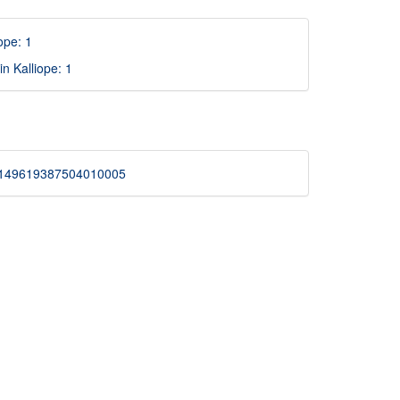
ope: 1
n Kalliope: 1
/7450149619387504010005