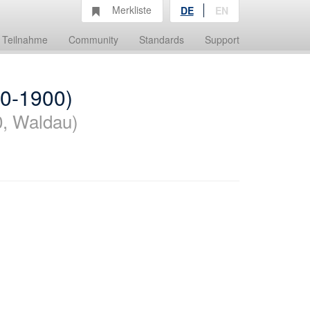
Merkliste
DE
EN
Teilnahme
Community
Standards
Support
30-1900)
0, Waldau)